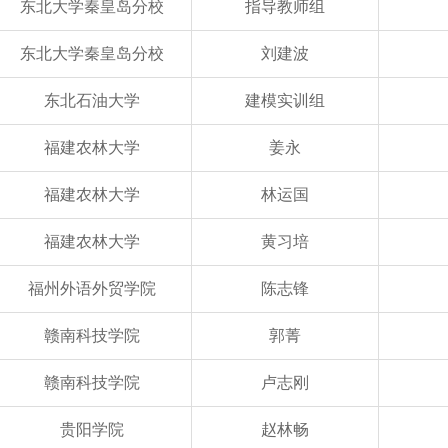
东北大学秦皇岛分校
指导教师组
东北大学秦皇岛分校
刘建波
东北石油大学
建模实训组
福建农林大学
姜永
福建农林大学
林运国
福建农林大学
黄习培
福州外语外贸学院
陈志锋
赣南科技学院
郭菁
赣南科技学院
卢志刚
贵阳学院
赵林畅