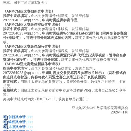
三本。同学可通过填写附件：
《APMCM亚太赛创新奖申请表》
按表中要求填写，
命名为参赛编号+创新奖，发送至邮箱：
2972264023@qq.com，
申请时需提供参赛作品
。
《APMCM亚太赛最佳排版奖申请表》
按表中要求填写，
命名为参赛编号+排版奖，发送至邮箱：
2972264023@qq.com，
申请时需提供Word或者Latex源码包（附件命名参赛编
号+排版奖），可进行部分删减去掉核心内容，
获奖后将作为优秀排版模板公布下
载。
《APMCM亚太赛最佳编程奖申请表》
按表中要求填写，
命名为参赛编号+编程奖，发送至邮箱：
2972264023@qq.com，
申请时需提供源代码和代码运行演示视频（附件命名参
赛编号+编程奖），可进行部分删减
，获奖后将作为优秀程序模板公布下载。
《APMCM亚太赛最佳新媒体申请表》
按表中要求填写，
命名为参赛编号+新媒体奖，发送至邮箱：
2972264023@qq.com，
申请时需提交
参赛感言及参赛照片展示：（两种模式自
由选择或者都选，内容将发布到亚太赛公众号进行公开表扬或投票）
图文模式：
围绕亚太赛记录的参赛过程，参赛经验分享，数模学习经验等，图文
并茂。
视频模式：
围绕亚太赛记录的赛前赛中赛后等过程的Vlog，或者自己经验分享等
等。
奖项申请结束时间为2月8日12:00，获奖名单另行通知。
亚太地区大学生数学建模竞赛组委会
2026年1月
创新奖申请.doc
编程奖申请.doc
排版奖申请.doc