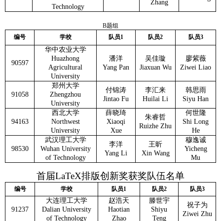
Zhang
Technology
B
题组
编号
学校
队员1
队员2
队员3
华中农业大学
Huazhong
潘洋
吴佳璇
廖紫薇
90597
Agricultural
Yang Pan
Jiaxuan Wu
Ziwei Liao
University
郑州大学
付锦涛
李汇来
韩思雨
91058
Zhengzhou
Jintao Fu
Huilai Li
Siyu Han
University
西北大学
薛晓琦
何世隆
朱睿哲
94163
Northwest
Xiaoqi
Shi Long
Ruizhe Zhu
University
Xue
He
武汉理工大学
穆逸诚
李洋
王昕
98530
Wuhan University
Yicheng
Yang Li
Xin Wang
of Technology
Mu
首届LaTeX排版创新奖获奖队伍名单
编号
学校
队员1
队员2
队员3
大连理工大学
赵浩天
滕世宇
祝子为
91237
Dalian University
Haotian
Shiyu
Ziwei Zhu
of Technology
Zhao
Teng