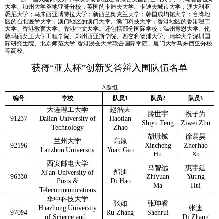
大学、加州大学圣地亚哥分校；英国的卡迪夫大学、卡迪夫城市大学；澳大利亚
悉尼大学；马来西亚博特拉大学；新西兰奥克兰大学；韩国成均馆大学；台湾地
区的台北医学大学；澳门地区的澳门大学、澳门科技大学；香港地区的香港理工
大学、香港教育大学、香港中文大学。还包括部分国际学校：温州肯恩大学、伦
敦玛丽女王大学工程学院、郑州西亚斯学院、西交利物浦大学、清华大学深圳国
际研究生院、北京师范大学-香港浸会大学联合国际学院、厦门大学马来西亚分校
等高校。
获得“亚太杯”创新奖答辩入围队伍名单
A
题组
编号
学校
队员1
队员2
队员3
大连理工大学
赵浩天
滕世宇
祝子为
91237
Dalian University of
Haotian
Shiyu Teng
Ziwei Zhu
Technology
Zhao
胡焮铖
徐震昊
兰州大学
高原
92196
Xincheng
Zhenhao
Lanzhou University
Yuan Gao
Hu
Xu
西安邮电大学
马智远
惠宇廷
Xi'an University of
郝迪
96330
Zhiyuan
Yuting
Posts &
Di Hao
Ma
Hui
Telecommunications
华中科技大学
张如
张珅睿
Huazhong University
张迪
97094
Ru Zhang
Shenrui
of Science and
Di Zhang