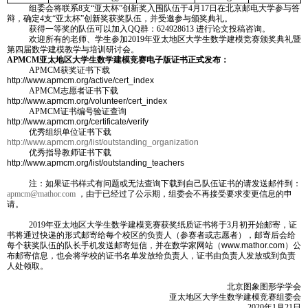
组委会将联系8支“亚太杯”创新奖入围队伍于4月17日在北京邮电大学参与答
辩，确定4支“亚太杯”创新奖获奖队伍，并受邀参与颁奖典礼。
获得一等奖的队伍可以加入QQ群：624928613 进行论文投稿咨询。
欢迎所有的老师、学生参加2019年亚太地区大学生数学建模竞赛颁奖典礼暨
第四届数学建模教学与培训研讨会。
APMCM
亚太地区大学生数学建模竞赛电子版证书正式发布：
APMCM
获奖证书下载
http://www.apmcm.org/active/cert_index
APMCM
志愿者证书下载
http://www.apmcm.org/volunteer/cert_index
APMCM
证书编号验证查询
http://www.apmcm.org/certificate/verify
优秀组织单位证书下载
http://www.apmcm.org/list/outstanding_organization
优秀指导教师证书下载
http://www.apmcm.org/list/outstanding_teachers
注：如果证书样式有问题或无法查询下载到自己队伍证书的请发送邮件到：
apmcm@mathor.com
，由于已经过了公示期，组委会不再接受要求变更信息的申
请。
2019
年亚太地区大学生数学建模竞赛获奖纸质证书将于3月初开始邮寄，证
书将通过快递的形式邮寄给每个校区的负责人（参赛者或志愿者），邮寄后会给
每个获奖队伍的队长手机发送邮寄短信，并在数学家网站（
www.mathor.com
）公
布邮寄信息，也会将学校的证书名单发放给负责人，证书由负责人发放或到负责
人处领取。
北京图象图形学学会
亚太地区大学生数学建模竞赛组委会
2020
年1月21日