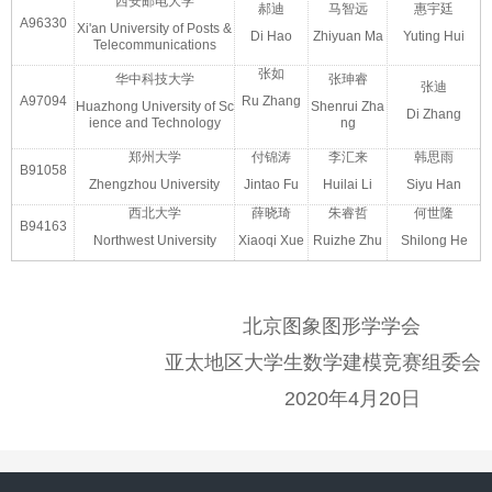
西安邮电大学
郝迪
马智远
惠宇廷
A96330
Xi'an University of Posts &
Di Hao
Zhiyuan Ma
Yuting Hui
Telecommunications
张如
华中科技大学
张珅睿
张迪
A97094
Ru Zhang
Huazhong University of Sc
Shenrui Zha
Di Zhang
ience and Technology
ng
郑州大学
付锦涛
李汇来
韩思雨
B91058
Zhengzhou University
Jintao Fu
Huilai Li
Siyu Han
西北大学
薛晓琦
朱睿哲
何世隆
B94163
Northwest University
Xiaoqi Xue
Ruizhe Zhu
Shilong He
北京图象图形学学会
亚太地区大学生数学建模竞赛组委会
2020年4月20日