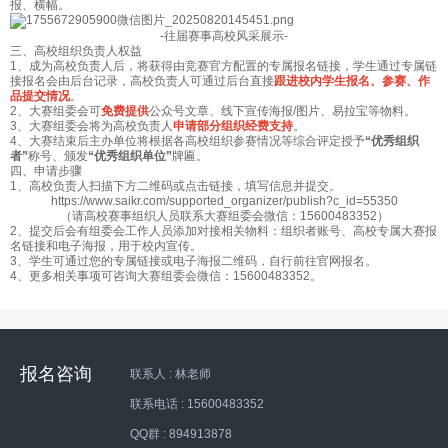
报、横幅。
-往届赛事高校风采展示-
三、高校组织负责人权益
1、成为高校负责人后，将获得由竞赛官方配置的专属报名链接，学生通过专属链
接报名会由后台记录，高校负责人可通过后台直接
跟进校内学生报名、参赛、作
品提交情况
。
2、大赛组委会可
免费提供
公众号文章、线下宣传海报/图片、易拉宝等物料。
3、大赛组委会将为高校负责人
申请部分组织经费支持
。
4、大赛结束后主办单位将根据各高校组织参赛情况等综合评定授予
“优秀组织
者”
称号、颁发
“优秀组织单位”
牌匾。
四、申请步骤
1、高校负责人扫描下方二维码或点击链接，填写信息并提交。
https://www.saikr.com/supported_organizer/publish?c_id=55350
（请高校赛事组织人员联系大赛组委会微信：15600483352）
2、提交后会有组委会工作人员添加对接相关物料：组织者账号、高校专属大赛报
名链接和电子海报，用于校内宣传。
3、学生可通过您的专属链接或电子海报二维码，自行前往官网报名。
4、更多相关事项可咨询大赛组委会微信：15600483352。
报名咨询
联系人 : 林老师
联系电话 : 15600483352
QQ群 : 894913878