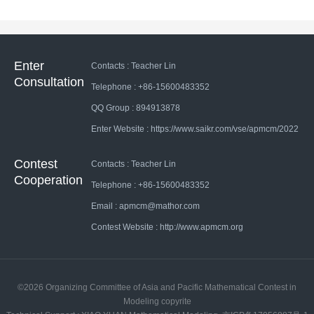
Enter
Contacts : Teacher Lin
Consultation
Telephone : +86-15600483352
QQ Group : 894913878
Enter Website : https://www.saikr.com/vse/apmcm/2022
Contest
Contacts : Teacher Lin
Cooperation
Telephone : +86-15600483352
Email : apmcm@mathor.com
Contest Website : http://www.apmcm.org
©2026 Organizing Committee of Asia and Pacific Mathematical Contest in
Modeling copyrite